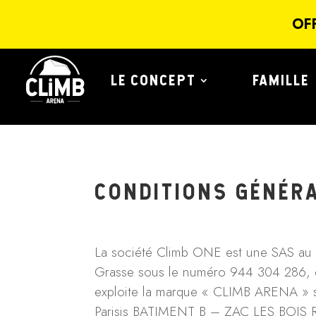
Panneau de gestion des cookies
OF
LE CONCEPT
FAMILLE
CONDITIONS GÉNÉRA
La société Climb ONE est une SAS au c
Grasse sous le numéro 944 304 286, d
exploite la marque « CLIMB ARENA » s
Parisis BATIMENT B – ZAC LES BOIS