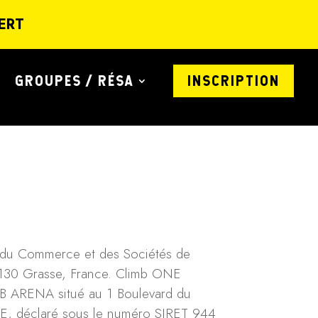
ERT
GROUPES / RÉSA
INSCRIPTION
e du Commerce et des Sociétés de
6130 Grasse, France. Climb ONE
MB ARENA situé au 1 Boulevard du
 déclaré sous le numéro SIRET 944