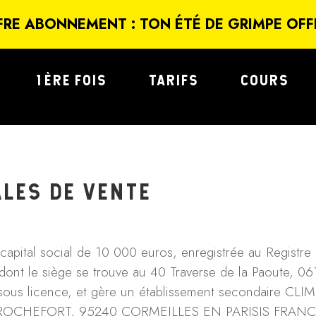
FRE ABONNEMENT : TON ÉTÉ DE GRIMPE OFF
1ÈRE FOIS
TARIFS
COURS
LES DE VENTE
apital social de 10 000 euros, enregistrée au Registr
ont le siège se trouve au 40 Traverse de la Paoute, 0
ous licence, et gère un établissement secondaire CLI
 ROCHEFORT, 95240 CORMEILLES EN PARISIS FRANCE,