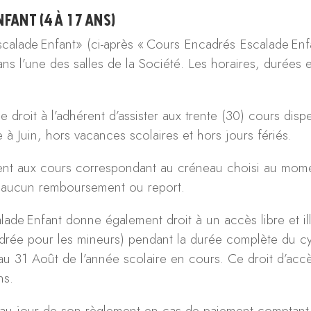
fant (4 à 17 ans)
calade Enfant» (ci-après « Cours Encadrés Escalade Enfa
ns l’une des salles de la Société. Les horaires, durées e
 droit à l’adhérent d’assister aux trente (30) cours dispe
 à Juin, hors vacances scolaires et hors jours fériés.
ent aux cours correspondant au créneau choisi au momen
à aucun remboursement ou report.
ade Enfant donne également droit à un accès libre et illi
drée pour les mineurs) pendant la durée complète du c
au 31 Août de l’année scolaire en cours. Ce droit d’accès 
ns.
ive au jour de son règlement en cas de paiement comptan