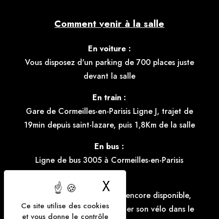
Comment venir à la salle
En voiture :
Vous disposez d'un parking de 700 places juste
devant la salle
En train :
Gare de Cormeilles-en-Parisis Ligne J, trajet de
19min depuis saint-lazare, puis 1,8Km de la salle
En bus :
Ligne de bus 3005 à Cormeilles-en-Parisis
X
Masquer le bande
Vélo :
Le parking à vélo n'est pas encore disponible,
Ce site utilise des cookies
mais il est possible d'accrocher son vélo dans le
et vous donne le contrôle