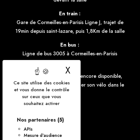
En train :
Gare de Cormeilles-en-Parisis Ligne J, trajet de
19min depuis saint-lazare, puis 1,8Km de la salle
En bus :
Ligne de bus 3005 à Cormeilles-en-Parisis
X
Masquer le bande
Vélo :
Le parking à vélo n'est pas encore disponible,
Ce site utilise des cookies
mais il est possible d'accrocher son vélo dans le
et vous donne le contrôle
parking.
sur ceux que vous
souhaitez activer
FAQ
Nos partenaires
(5)
Contact
APIs
Mesure d'audience