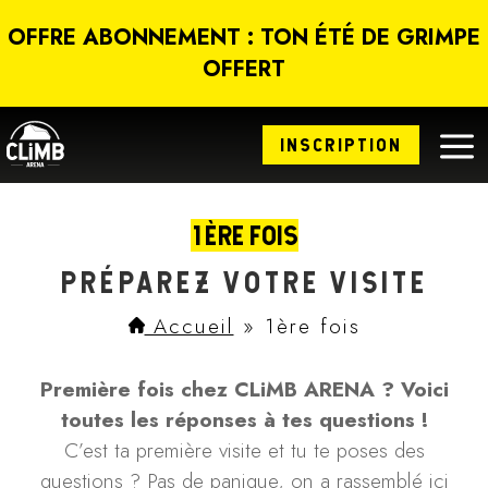
Panneau de gestion des cookies
OFFRE ABONNEMENT : TON ÉTÉ DE GRIMPE
OFFERT
a
INSCRIPTION
1ÈRE FOIS
PRÉPAREZ VOTRE VISITE
Accueil
»
1ère fois
Première fois chez CLiMB ARENA ? Voici
toutes les réponses à tes questions !
C’est ta première visite et tu te poses des
questions ? Pas de panique, on a rassemblé ici