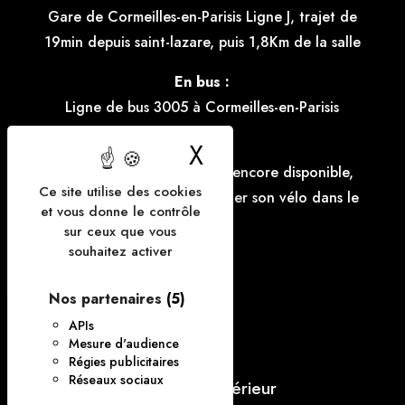
Gare de Cormeilles-en-Parisis Ligne J, trajet de
19min depuis saint-lazare, puis 1,8Km de la salle
En bus :
Ligne de bus 3005 à Cormeilles-en-Parisis
X
Masquer le bande
Vélo :
Le parking à vélo n'est pas encore disponible,
Ce site utilise des cookies
mais il est possible d'accrocher son vélo dans le
et vous donne le contrôle
parking.
sur ceux que vous
souhaitez activer
FAQ
Nos partenaires
(5)
Contact
APIs
Mesure d'audience
CGV
Régies publicitaires
Réseaux sociaux
Règlement intérieur