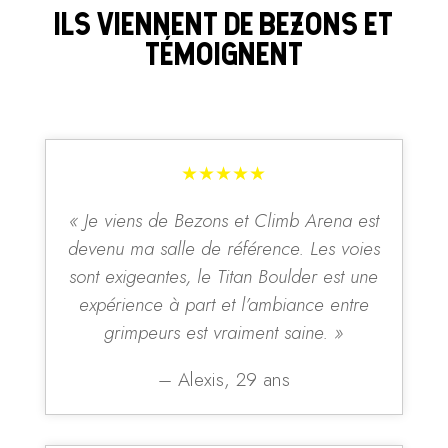
ILS VIENNENT DE BEZONS ET
TÉMOIGNENT
★★★★★
« Je viens de Bezons et Climb Arena est
devenu ma salle de référence. Les voies
sont exigeantes, le Titan Boulder est une
expérience à part et l’ambiance entre
grimpeurs est vraiment saine. »
– Alexis, 29 ans