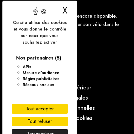
Vélo :
X
Masquer le bande
Le parking à vélo n'est pas encore disponible,
Ce site utilise des cookies
mais il est possible d'accrocher son vélo dans le
et vous donne le contrôle
parking.
sur ceux que vous
souhaitez activer
FAQ
Nos partenaires
(5)
Contact
APIs
Mesure d'audience
CGV
Régies publicitaires
Réseaux sociaux
Règlement intérieur
Mentions légales
Données personnelles
Tout accepter
Gestion des cookies
Tout refuser
Personnaliser