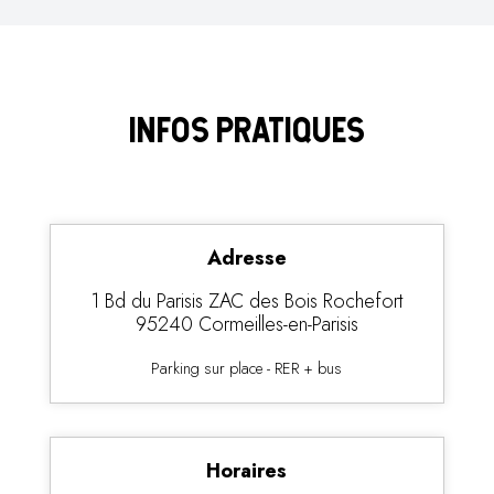
renouvelés, accessibilité rapide,
ambiance dynamique. Résultat : de
plus en plus d’habitants de Cergy
choisissent Climb Arena comme
INFOS PRATIQUES
salle principale.
Adresse
1 Bd du Parisis ZAC des Bois Rochefort
95240 Cormeilles-en-Parisis
Parking sur place - RER + bus
Horaires