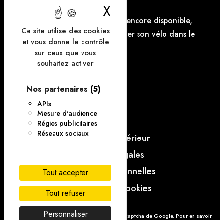
Vélo :
X
Masquer le bande
Le parking à vélo n'est pas encore disponible,
Ce site utilise des cookies
mais il est possible d'accrocher son vélo dans le
et vous donne le contrôle
parking.
sur ceux que vous
souhaitez activer
FAQ
Nos partenaires
(5)
Contact
APIs
Mesure d'audience
CGV
Régies publicitaires
Réseaux sociaux
Règlement intérieur
Mentions légales
Données personnelles
Tout accepter
Gestion des cookies
Tout refuser
Personnaliser
Notre site utilise la protection de formulaire Recaptcha de Google. Pour en savoir