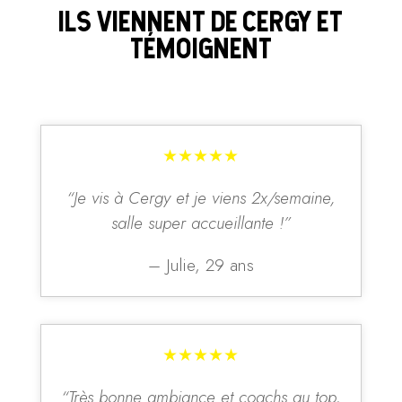
ILS VIENNENT DE CERGY ET
TÉMOIGNENT
★★★★★
“Je vis à Cergy et je viens 2x/semaine,
salle super accueillante !”
– Julie, 29 ans
★★★★★
“Très bonne ambiance et coachs au top,