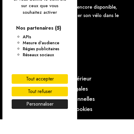
sur ceux que vous
Le parking à vélo n'est pas encore disponible,
souhaitez activer
mais il est possible d'accrocher son vélo dans le
parking.
Nos partenaires
(5)
APIs
Mesure d'audience
FAQ
Régies publicitaires
Réseaux sociaux
Contact
CGV
Règlement intérieur
Tout accepter
Mentions légales
Tout refuser
Données personnelles
Personnaliser
Gestion des cookies
Notre site utilise la protection de formulaire Recaptcha de Google. Pour en savoir
plus :
Confidentialité
–
Conditions d’utilisation