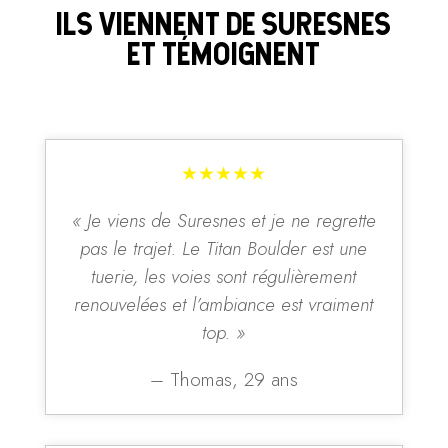
ILS VIENNENT DE SURESNES
ET TÉMOIGNENT
★★★★★
« Je viens de Suresnes et je ne regrette
pas le trajet. Le Titan Boulder est une
tuerie, les voies sont régulièrement
renouvelées et l’ambiance est vraiment
top. »
– Thomas, 29 ans