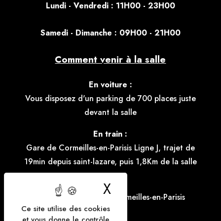
Lundi - Vendredi : 11H00 - 23H00
S
amedi - Dimanche : 09H00 - 21H00
Comment venir à la salle
En voiture :
Vous disposez d'un parking de 700 places juste
devant la salle
En train :
Gare de Cormeilles-en-Parisis Ligne J, trajet de
19min depuis saint-lazare, puis 1,8Km de la salle
En bus :
X
Masquer le bande
Ligne de bus 3005 à Cormeilles-en-Parisis
Ce site utilise des cookies
Vélo :
et vous donne le contrôle