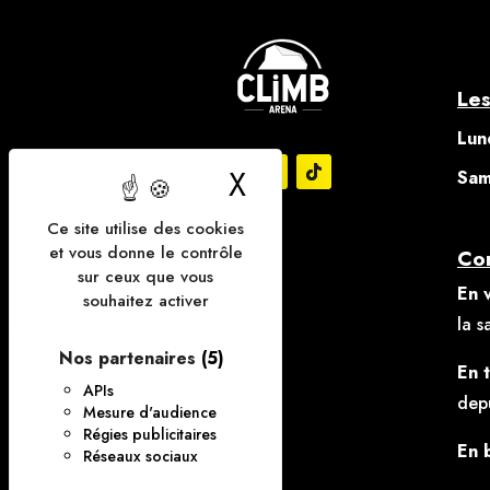
Les
Lun
X
Masquer le bande
S
am
Ce site utilise des cookies
et vous donne le contrôle
Com
sur ceux que vous
En v
souhaitez activer
la s
Nos partenaires
(5)
En t
APIs
depu
Mesure d'audience
Régies publicitaires
En 
Réseaux sociaux