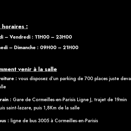
 horaires :
di – Vendredi : 11H00 – 23H00
au des cookies
edi – Dimanche : 09H00 – 21H00
ment venir à la salle
oiture :
vous disposez d’un parking de 700 places juste deva
alle
rain :
Gare de Cormeilles-en-Parisis Ligne J, trajet de 19min
is saint-lazare, puis 1,8Km de la salle
bus :
ligne de bus 3005 à Cormeilles-en-Parisis