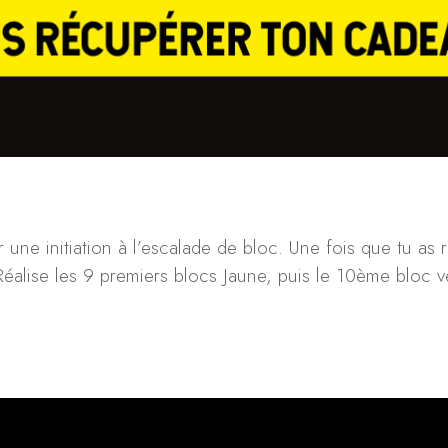
 une initiation à l’escalade de bloc. Une fois que tu as 
 Réalise les 9 premiers blocs Jaune, puis le 10ème bloc v